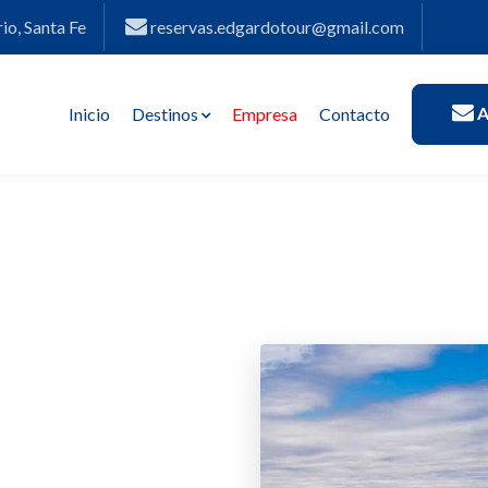
io, Santa Fe
reservas.edgardotour@gmail.com
(current)
A
Inicio
Destinos
Empresa
Contacto